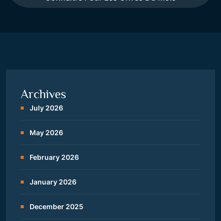
Archives
July 2026
May 2026
February 2026
January 2026
December 2025