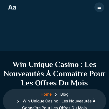
Aa
Win Unique Casino : Les
Nouveautés À Connaître Pour
Les Offres Du Mois
Home
Blog
Win Unique Casino : Les Nouveautés À
Connaître Pour Les Offres Du Mois