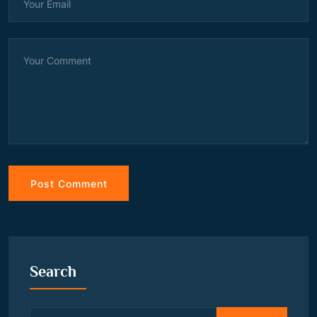
Search