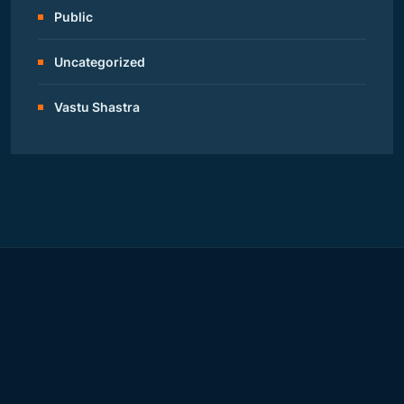
Public
Uncategorized
Vastu Shastra