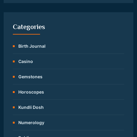
Categories
Birth Journal
Casino
Gemstones
Horoscopes
Kundli Dosh
Numerology