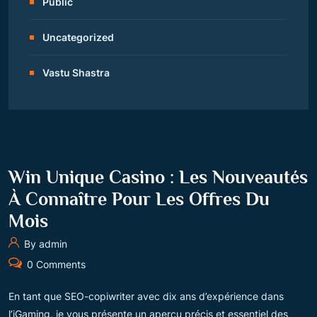
Public
Uncategorized
Vastu Shastra
Win Unique Casino : Les Nouveautés
À Connaître Pour Les Offres Du
Mois
By admin
0 Comments
En tant que SEO-copiwriter avec dix ans d’expérience dans
l’iGaming, je vous présente un aperçu précis et essentiel des