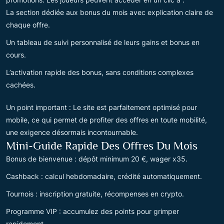
La section dédiée aux bonus du mois avec explication claire de
chaque offre.
Un tableau de suivi personnalisé de leurs gains et bonus en
cours.
L’activation rapide des bonus, sans conditions complexes
cachées.
Un point important : Le site est parfaitement optimisé pour
mobile, ce qui permet de profiter des offres en toute mobilité,
une exigence désormais incontournable.
Mini-Guide Rapide Des Offres Du Mois
Bonus de bienvenue : dépôt minimum 20 €, wager x35.
Cashback : calcul hebdomadaire, crédité automatiquement.
Tournois : inscription gratuite, récompenses en crypto.
Programme VIP : accumulez des points pour grimper
rapidement.