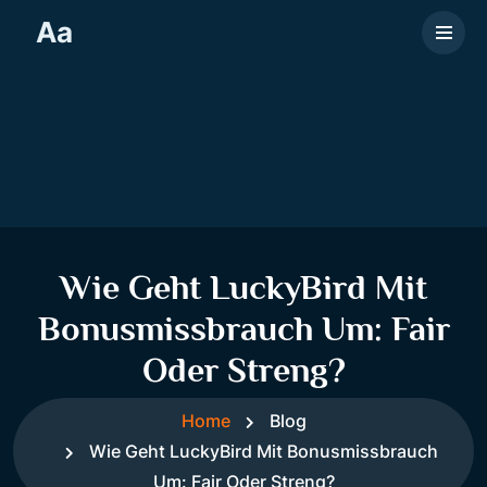
Aa
Wie Geht LuckyBird Mit
Bonusmissbrauch Um: Fair
Oder Streng?
Home
Blog
Wie Geht LuckyBird Mit Bonusmissbrauch
Um: Fair Oder Streng?