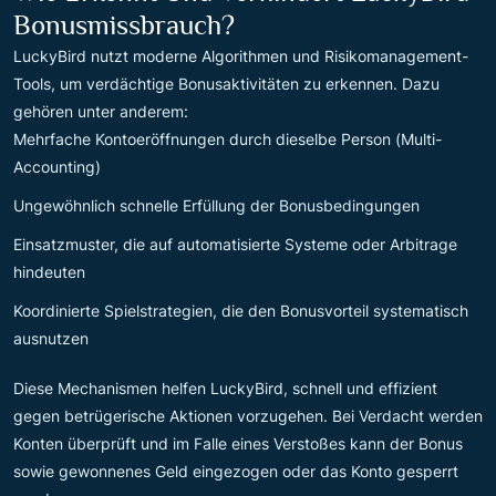
Bonusmissbrauch?
LuckyBird nutzt moderne Algorithmen und Risikomanagement-
Tools, um verdächtige Bonusaktivitäten zu erkennen. Dazu
gehören unter anderem:
Mehrfache Kontoeröffnungen durch dieselbe Person (Multi-
Accounting)
Ungewöhnlich schnelle Erfüllung der Bonusbedingungen
Einsatzmuster, die auf automatisierte Systeme oder Arbitrage
hindeuten
Koordinierte Spielstrategien, die den Bonusvorteil systematisch
ausnutzen
Diese Mechanismen helfen LuckyBird, schnell und effizient
gegen betrügerische Aktionen vorzugehen. Bei Verdacht werden
Konten überprüft und im Falle eines Verstoßes kann der Bonus
sowie gewonnenes Geld eingezogen oder das Konto gesperrt