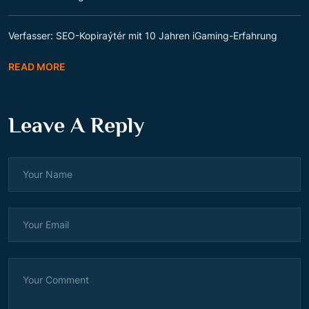
Verfasser: SEO-Kopiraýtér mit 10 Jahren iGaming-Erfahrung
READ MORE
Leave A Reply