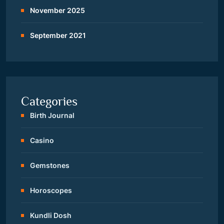
November 2025
September 2021
Categories
Birth Journal
Casino
Gemstones
Horoscopes
Kundli Dosh