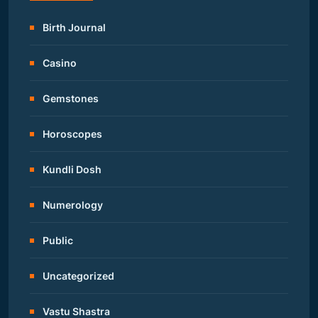
Birth Journal
Casino
Gemstones
Horoscopes
Kundli Dosh
Numerology
Public
Uncategorized
Vastu Shastra