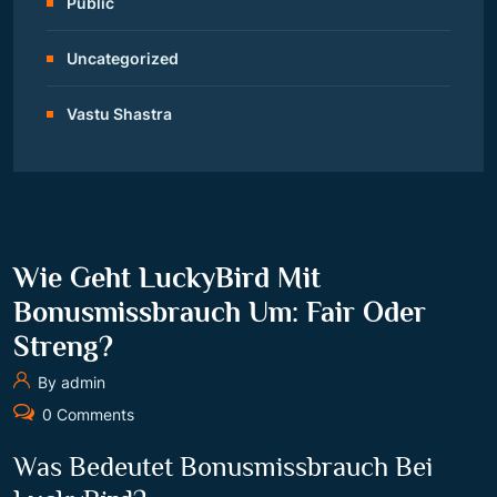
Public
Uncategorized
Vastu Shastra
Wie Geht LuckyBird Mit
Bonusmissbrauch Um: Fair Oder
Streng?
By admin
0 Comments
Was Bedeutet Bonusmissbrauch Bei