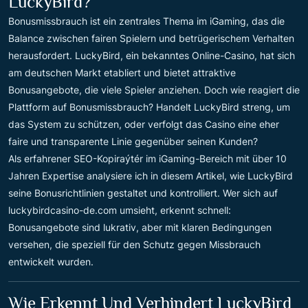
LuckyBird?
Bonusmissbrauch ist ein zentrales Thema im iGaming, das die
Balance zwischen fairen Spielern und betrügerischem Verhalten
herausfordert. LuckyBird, ein bekanntes Online-Casino, hat sich
am deutschen Markt etabliert und bietet attraktive
Bonusangebote, die viele Spieler anziehen. Doch wie reagiert die
Plattform auf Bonusmissbrauch? Handelt LuckyBird streng, um
das System zu schützen, oder verfolgt das Casino eine eher
faire und transparente Linie gegenüber seinen Kunden?
Als erfahrener SEO-Kopiraýtér im iGaming-Bereich mit über 10
Jahren Expertise analysiere ich in diesem Artikel, wie LuckyBird
seine Bonusrichtlinien gestaltet und kontrolliert. Wer sich auf
luckybirdcasino-de.com
umsieht, erkennt schnell:
Bonusangebote sind lukrativ, aber mit klaren Bedingungen
versehen, die speziell für den Schutz gegen Missbrauch
entwickelt wurden.
Wie Erkennt Und Verhindert LuckyBird