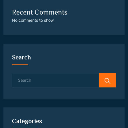
Recent Comments
No comments to show.
Search
Search
for:
Categories