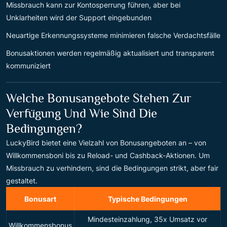
Missbrauch kann zur Kontosperrung führen, aber bei
Unklarheiten wird der Support eingebunden
Neuartige Erkennungssysteme minimieren falsche Verdachtsfälle
Bonusaktionen werden regelmäßig aktualisiert und transparent
kommuniziert
Welche Bonusangebote Stehen Zur
Verfügung Und Wie Sind Die
Bedingungen?
LuckyBird bietet eine Vielzahl von Bonusangeboten an – von
Willkommensboni bis zu Reload- und Cashback-Aktionen. Um
Missbrauch zu verhindern, sind die Bedingungen strikt, aber fair
gestaltet.
Bonusart
Typische Bedingungen
Mindesteinzahlung, 35x Umsatz vor
Willkommensbonus