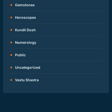
Gemstones
Horoscopes
Kundli Dosh
Numerology
Public
Uncategorized
Vastu Shastra