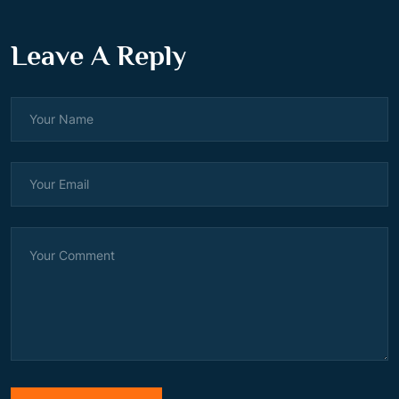
Leave A Reply