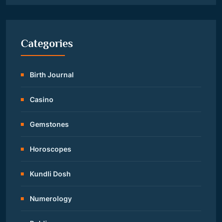
Categories
Birth Journal
Casino
Gemstones
Horoscopes
Kundli Dosh
Numerology