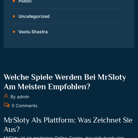
Public
Uncategorized
Vastu Shastra
Welche Spiele Werden Bei MrSloty
Am Meisten Empfohlen?
By admin
0 Comments
MrSloty Als Plattform: Was Zeichnet Sie
Aus?
MrSloty ist ein modernes Online-Casino, das sich durch eine