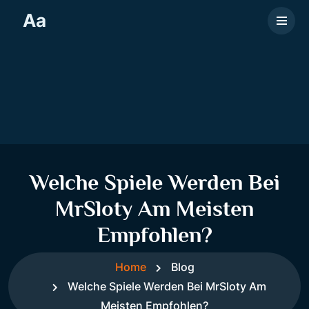
Aa
Welche Spiele Werden Bei
MrSloty Am Meisten
Empfohlen?
Home
Blog
Welche Spiele Werden Bei MrSloty Am
Meisten Empfohlen?