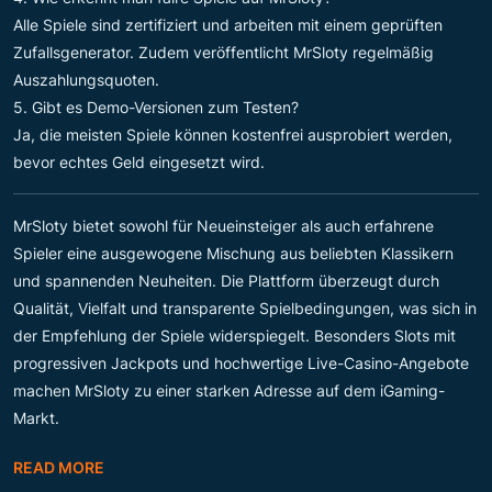
Alle Spiele sind zertifiziert und arbeiten mit einem geprüften
Zufallsgenerator. Zudem veröffentlicht MrSloty regelmäßig
Auszahlungsquoten.
5. Gibt es Demo-Versionen zum Testen?
Ja, die meisten Spiele können kostenfrei ausprobiert werden,
bevor echtes Geld eingesetzt wird.
MrSloty bietet sowohl für Neueinsteiger als auch erfahrene
Spieler eine ausgewogene Mischung aus beliebten Klassikern
und spannenden Neuheiten. Die Plattform überzeugt durch
Qualität, Vielfalt und transparente Spielbedingungen, was sich in
der Empfehlung der Spiele widerspiegelt. Besonders Slots mit
progressiven Jackpots und hochwertige Live-Casino-Angebote
machen MrSloty zu einer starken Adresse auf dem iGaming-
Markt.
READ MORE