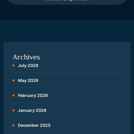
Archives
July 2026
May 2026
February 2026
January 2026
December 2025