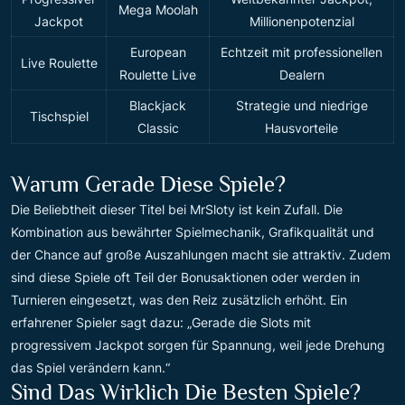
Mega Moolah
Jackpot
Millionenpotenzial
European
Echtzeit mit professionellen
Live Roulette
Roulette Live
Dealern
Blackjack
Strategie und niedrige
Tischspiel
Classic
Hausvorteile
Warum Gerade Diese Spiele?
Die Beliebtheit dieser Titel bei MrSloty ist kein Zufall. Die
Kombination aus bewährter Spielmechanik, Grafikqualität und
der Chance auf große Auszahlungen macht sie attraktiv. Zudem
sind diese Spiele oft Teil der Bonusaktionen oder werden in
Turnieren eingesetzt, was den Reiz zusätzlich erhöht. Ein
erfahrener Spieler sagt dazu: „Gerade die Slots mit
progressivem Jackpot sorgen für Spannung, weil jede Drehung
das Spiel verändern kann.“
Sind Das Wirklich Die Besten Spiele?