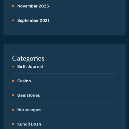
November 2025
September 2021
Categories
Birth Journal
Casino
Gemstones
Horoscopes
Kundli Dosh