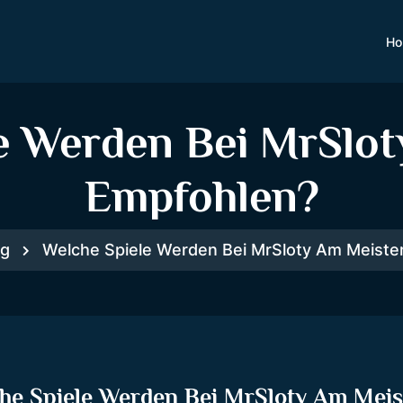
Ho
e Werden Bei MrSlo
Empfohlen?
og
Welche Spiele Werden Bei MrSloty Am Meiste
he Spiele Werden Bei MrSloty Am Meis