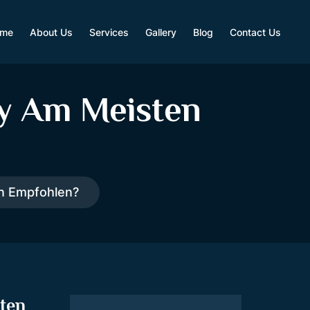
me
About Us
Services
Gallery
Blog
Contact Us
ty Am Meisten
n Empfohlen?
ten