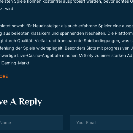
meisten Spiele können kostenfrei ausprobiert werden, bevor echtes G
zt wird.
bietet sowohl für Neueinsteiger als auch erfahrene Spieler eine au
 aus beliebten Klassikern und spannenden Neuheiten. Die Plattform
t durch Qualität, Vielfalt und transparente Spielbedingungen, was si
ehlung der Spiele widerspiegelt. Besonders Slots mit progressiven 
hwertige Live-Casino-Angebote machen MrSloty zu einer starken Ad
 iGaming-Markt.
ORE
ve A Reply