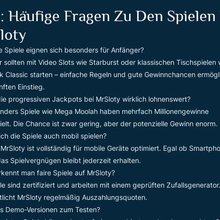
: Häufige Fragen Zu Den Spielen 
loty
e Spiele eignen sich besonders für Anfänger?
 sollten mit Video Slots wie Starburst oder klassischen Tischspielen 
k Classic starten – einfache Regeln und gute Gewinnchancen ermögl
nften Einstieg.
die progressiven Jackpots bei MrSloty wirklich lohnenswert?
onders Spiele wie Mega Moolah haben mehrfach Millionengewinne
elt. Die Chance ist zwar gering, aber der potenzielle Gewinn enorm.
ich die Spiele auch mobil spielen?
 MrSloty ist vollständig für mobile Geräte optimiert. Egal ob Smartph
das Spielvergnügen bleibt jederzeit erhalten.
rkennt man faire Spiele auf MrSloty?
ele sind zertifiziert und arbeiten mit einem geprüften Zufallsgenerato
tlicht MrSloty regelmäßig Auszahlungsquoten.
es Demo-Versionen zum Testen?