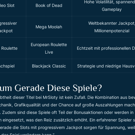
Hohe Volatilität, spannen
deo Slot
Book of Dead
Gameplay
gressiver
Weltbekannter Jackpot
Mega Moolah
ackpot
Millionenpotenzial
European Roulette
 Roulette
Echtzeit mit professionellen 
Live
schspiel
Blackjack Classic
Strategie und niedrige Hausvo
um Gerade Diese Spiele?
ebtheit dieser Titel bei MrSloty ist kein Zufall. Die Kombination aus b
hanik, Grafikqualität und der Chance auf große Auszahlungen macht
v. Zudem sind diese Spiele oft Teil der Bonusaktionen oder werden in
n eingesetzt, was den Reiz zusätzlich erhöht. Ein erfahrener Spieler 
erade die Slots mit progressivem Jackpot sorgen für Spannung, weil
das Spiel verändern kann.“