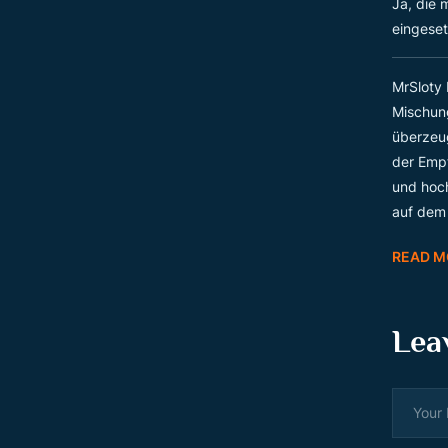
Ja, die 
eingeset
MrSloty 
Mischung
überzeug
der Empf
und hoc
auf dem
READ M
Lea