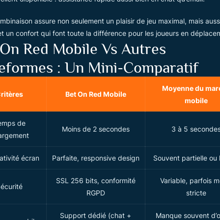
mbinaison assure non seulement un plaisir de jeu maximal, mais auss
é et un confort qui font toute la différence pour les joueurs en déplace
 On Red Mobile Vs Autres
teformes : Un Mini-Comparatif
Moyenne du mar
ritères
Bet On Red Mobile
mobile
emps de
Moins de 2 secondes
3 à 5 seconde
argement
tivité écran
Parfaite, responsive design
Souvent partielle ou 
SSL 256 bits, conformité
Variable, parfois m
écurité
RGPD
stricte
Support dédié (chat +
Manque souvent d’o