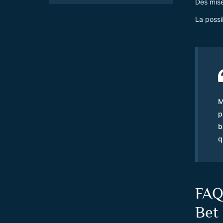
Des mise
La possi
M
p
b
q
FAQ
Bet