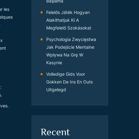
Başlama
r les
Felelős Játék Hogyan
uelques
Alakíthatjuk Ki A
e
Megfelelő Szokásokat
Psychologia Zwycięstwa
ux
Jak Podejście Mentalne
sent
Wpływa Na Grę W
Kasynie
Volledige Gids Voor
Gokken De Ins En Outs
:
Uitgelegd
.
ives.
Recent