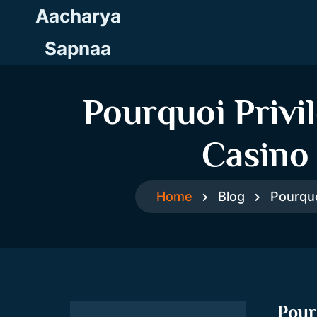
Aacharya
Sapnaa
Pourquoi Privi
Casino
Home
Blog
Pourquo
Pour