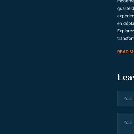
moderne,
qualité 
expérien
en dépla
Explorez
transfor
READ M
Lea