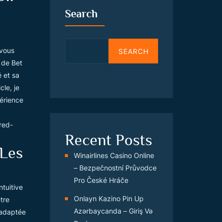
Search
 vous
SEARCH
 de Bet
é et sa
le, je
érience
red-
Recent Posts
 Les
Winairlines Casino Online
– Bezpečnostní Průvodce
Pro České Hráče
tuitive
Onlayn Kazino Pin Up
tre
Azərbaycanda – Giriş Və
 adaptée