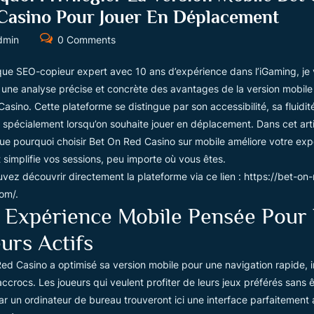
Casino Pour Jouer En Déplacement
dmin
0 Comments
que SEO-copieur expert avec 10 ans d’expérience dans l’iGaming, je
une analyse précise et concrète des avantages de la version mobile
asino. Cette plateforme se distingue par son accessibilité, sa fluidit
, spécialement lorsqu’on souhaite jouer en déplacement. Dans cet artic
ue pourquoi choisir Bet On Red Casino sur mobile améliore votre exp
t simplifie vos sessions, peu importe où vous êtes.
vez découvrir directement la plateforme via ce lien :
https://bet-on-
com/
.
 Expérience Mobile Pensée Pour
urs Actifs
ed Casino a optimisé sa version mobile pour une navigation rapide, in
accrocs. Les joueurs qui veulent profiter de leurs jeux préférés sans ê
par un ordinateur de bureau trouveront ici une interface parfaitement