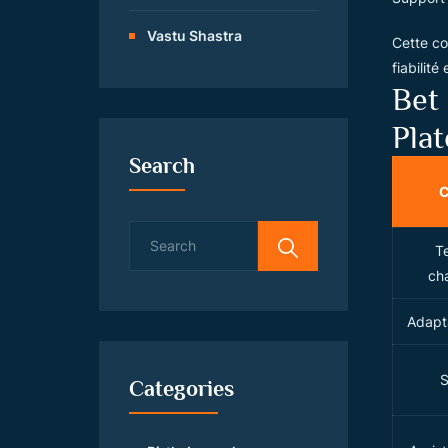
Vastu Shastra
Cette co
fiabilit
Bet
Pla
Search
C
Search
T
for:
ch
Adapta
S
Categories