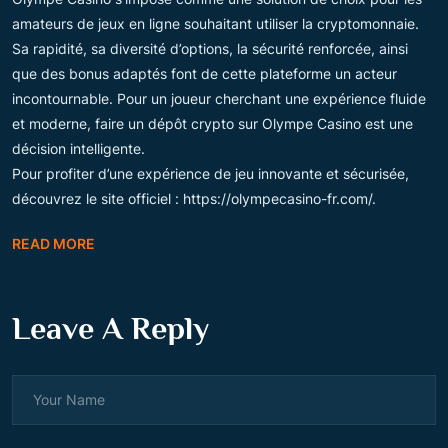
amateurs de jeux en ligne souhaitant utiliser la cryptomonnaie.
Sa rapidité, sa diversité d’options, la sécurité renforcée, ainsi
que des bonus adaptés font de cette plateforme un acteur
incontournable. Pour un joueur cherchant une expérience fluide
et moderne, faire un dépôt crypto sur Olympe Casino est une
décision intelligente.
Pour profiter d’une expérience de jeu innovante et sécurisée,
découvrez le site officiel :
https://olympecasino-fr.com/
.
READ MORE
Leave A Reply