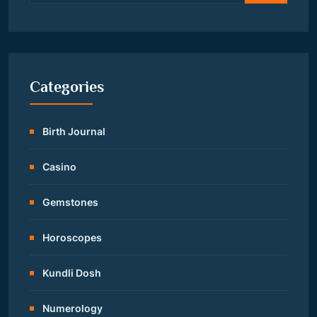
Categories
Birth Journal
Casino
Gemstones
Horoscopes
Kundli Dosh
Numerology