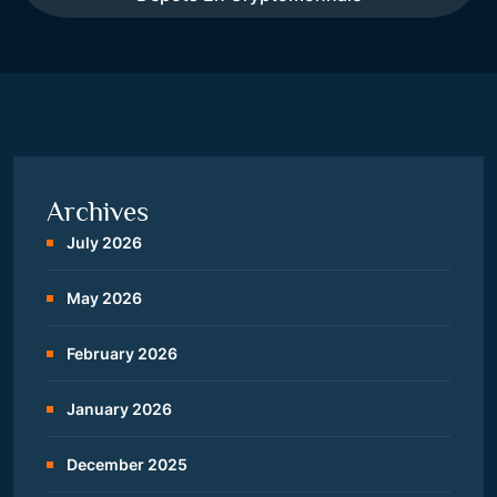
Archives
July 2026
May 2026
February 2026
January 2026
December 2025