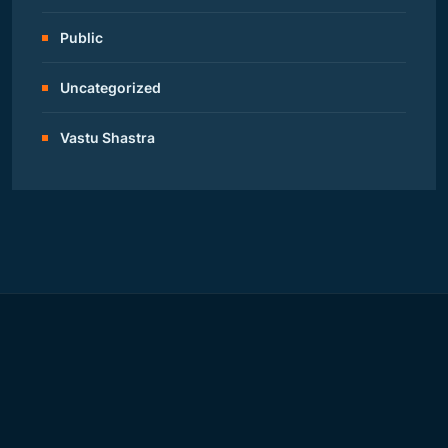
Public
Uncategorized
Vastu Shastra