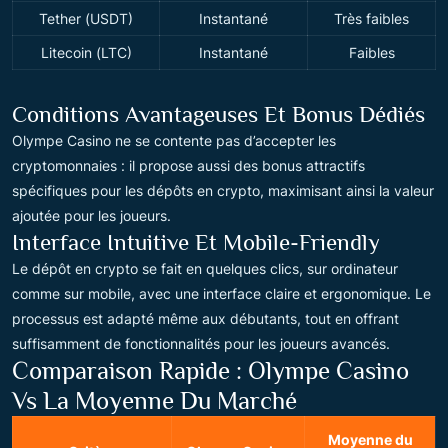
Tether (USDT)
Instantané
Très faibles
Litecoin (LTC)
Instantané
Faibles
Conditions Avantageuses Et Bonus Dédiés
Olympe Casino ne se contente pas d’accepter les
cryptomonnaies : il propose aussi des bonus attractifs
spécifiques pour les dépôts en crypto, maximisant ainsi la valeur
ajoutée pour les joueurs.
Interface Intuitive Et Mobile-Friendly
Le dépôt en crypto se fait en quelques clics, sur ordinateur
comme sur mobile, avec une interface claire et ergonomique. Le
processus est adapté même aux débutants, tout en offrant
suffisamment de fonctionnalités pour les joueurs avancés.
Comparaison Rapide : Olympe Casino
Vs La Moyenne Du Marché
Moyenne du