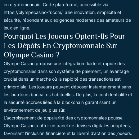
en cryptomonnaie. Cette plateforme, accessible via
https://olympecasino-fr.com/
, allie innovation, simplicité et
sécurité, répondant aux exigences modernes des amateurs de
jeux en ligne.
Pourquoi Les Joueurs Optent-Ils Pour
Les Dépôts En Cryptomonnaie Sur
Olympe Casino ?
Olympe Casino propose une intégration fluide et rapide des
cryptomonnaies dans son système de paiement, un avantage
crucial dans un marché où la rapidité des transactions est
primordiale. Les joueurs peuvent déposer instantanément sans
les lourdeurs bancaires habituelles. De plus, la confidentialité et
la sécurité accrues liées à la blockchain garantissent un
environnement de jeu plus sûr.
L’accroissement de popularité des cryptomonnaies pousse
Olympe Casino à offrir un panel de devises digitales adaptées,
favorisant l’inclusion financière et la liberté d’action des joueurs.