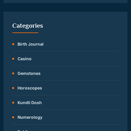
Categories
Birth Journal
Casino
Gemstones
Horoscopes
Kundli Dosh
Numerology