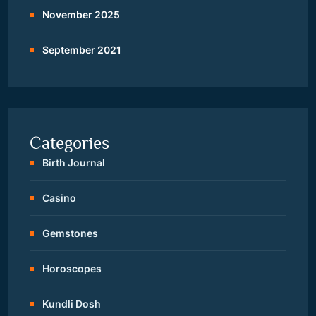
November 2025
September 2021
Categories
Birth Journal
Casino
Gemstones
Horoscopes
Kundli Dosh