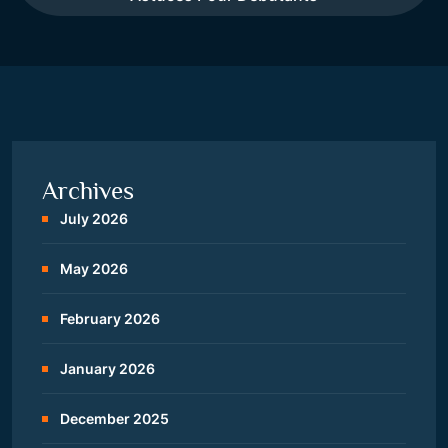
Archives
July 2026
May 2026
February 2026
January 2026
December 2025