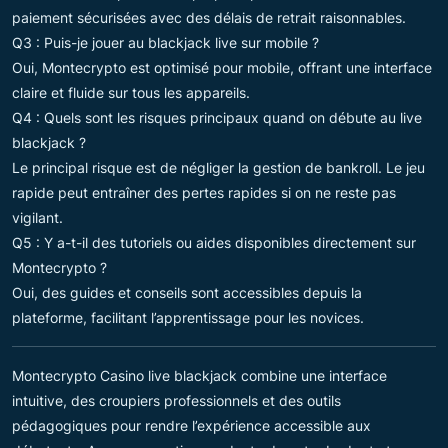
paiement sécurisées avec des délais de retrait raisonnables.
Q3 : Puis-je jouer au blackjack live sur mobile ?
Oui, Montecrypto est optimisé pour mobile, offrant une interface
claire et fluide sur tous les appareils.
Q4 : Quels sont les risques principaux quand on débute au live
blackjack ?
Le principal risque est de négliger la gestion de bankroll. Le jeu
rapide peut entraîner des pertes rapides si on ne reste pas
vigilant.
Q5 : Y a-t-il des tutoriels ou aides disponibles directement sur
Montecrypto ?
Oui, des guides et conseils sont accessibles depuis la
plateforme, facilitant l’apprentissage pour les novices.
Montecrypto Casino live blackjack combine une interface
intuitive, des croupiers professionnels et des outils
pédagogiques pour rendre l’expérience accessible aux