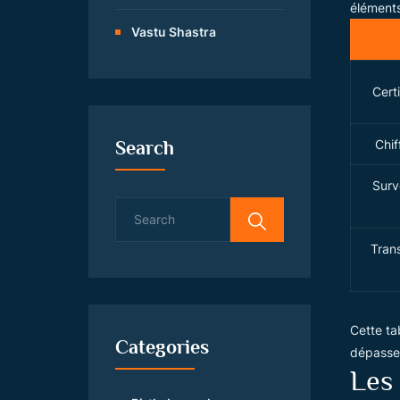
élément
Vastu Shastra
Cert
Search
Chi
Surv
Search
for:
Tran
Cette ta
Categories
dépasse 
Les