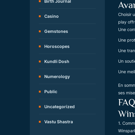
Birth Journal
Avan
Choisir 
Casino
play offr
Une conf
Gemstones
Une prot
Horoscopes
Une tran
Un souti
Kundli Dosh
Une meil
Numerology
En somme
Public
ses mise
FAQ 
Uncategorized
Win
Vastu Shastra
1. Comme
Winspark