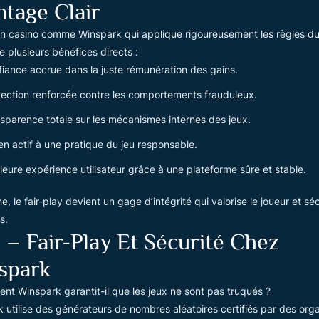
tage Clair
un casino comme Winspark qui applique rigoureusement les règles du 
e plusieurs bénéfices directs :
iance accrue dans la juste rémunération des gains.
ection renforcée contre les comportements frauduleux.
sparence totale sur les mécanismes internes des jeux.
en actif à une pratique du jeu responsable.
leure expérience utilisateur grâce à une plateforme sûre et stable.
, le fair-play devient un gage d’intégrité qui valorise le joueur et sé
s.
– Fair-Play Et Sécurité Chez
spark
nt Winspark garantit-il que les jeux ne sont pas truqués ?
 utilise des générateurs de nombres aléatoires certifiés par des or