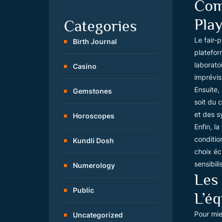
Com
Play
Categories
Le fair-p
Birth Journal
platefor
laborato
Casino
imprévisi
Ensuite,
Gemstones
soit du 
et des s
Horoscopes
Enfin, la
conditio
Kundli Dosh
choix éc
sensibili
Numerology
Les
Public
L’éq
Pour mie
Uncategorized