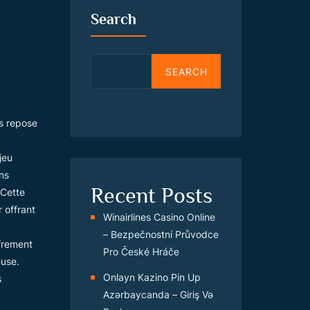
Search
SEARCH
rs repose
jeu
ns
Recent Posts
 Cette
 offrant
Winairlines Casino Online
– Bezpečnostní Průvodce
frement
Pro České Hráče
euse.
Onlayn Kazino Pin Up
s
Azərbaycanda – Giriş Və