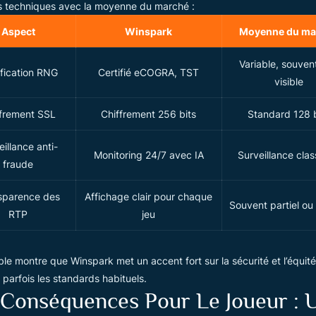
s techniques avec la moyenne du marché :
Aspect
Winspark
Moyenne du ma
Variable, souven
ification RNG
Certifié eCOGRA, TST
visible
ffrement SSL
Chiffrement 256 bits
Standard 128 b
eillance anti-
Monitoring 24/7 avec IA
Surveillance cla
fraude
sparence des
Affichage clair pour chaque
Souvent partiel ou
RTP
jeu
ble montre que Winspark met un accent fort sur la sécurité et l’équité
parfois les standards habituels.
 Conséquences Pour Le Joueur : 