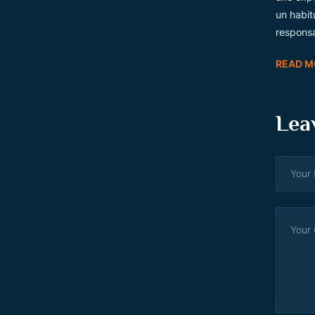
un habit
responsa
READ M
Lea