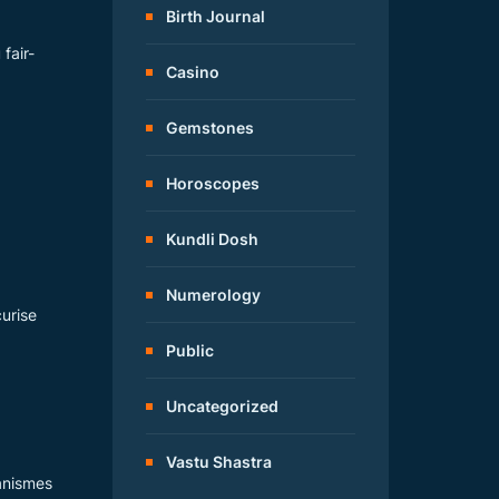
Birth Journal
fair-
Casino
Gemstones
Horoscopes
Kundli Dosh
Numerology
curise
Public
Uncategorized
Vastu Shastra
ganismes