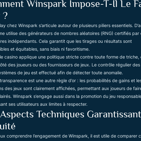
ment Winspark Impose-T-Il Le Fa
 ?
lay chez Winspark s’articule autour de plusieurs piliers essentiels. D’a
me utilise des générateurs de nombres aléatoires (RNG) certifiés par
ires indépendants. Cela garantit que les tirages ou résultats sont
bles et équitables, sans biais ni favoritisme.
 le casino applique une politique stricte contre toute forme de triche,
côté des joueurs ou des fournisseurs de jeux. Le contrôle régulier des
ystèmes de jeu est effectué afin de détecter toute anomalie.
 transparence est une autre règle d’or : les probabilités de gains et le
ns des jeux sont clairement affichées, permettant aux joueurs de fair
lairés. Winspark s’engage aussi dans la promotion du jeu responsable
sant ses utilisateurs aux limites à respecter.
 Aspects Techniques Garantissan
uité
ux comprendre l’engagement de Winspark, il est utile de comparer c