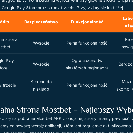
iarygodne. W moim badaniu wyróżniłem trzy główne źródła: oficjalną
 Google Play Store oraz strony trzecie. Przyjrzyjmy się im bliżej.
Łatw
ódło
Bezpieczeństwo
Funkcjonalność
uży
lna strona
Pro
Wysokie
Pełna funkcjonalność
stbet
nawig
le Play
Ograniczona (w
Wysokie
Bardzo
tore
niektórych regionach)
Średnie do
Może
y trzecie
Pełna funkcjonalność
niskiego
skompli
jalna Strona Mostbet – Najlepszy Wyb
c się na pobranie Mostbet APK z oficjalnej strony, mamy pewność, 
emy najnowszą wersję aplikacji, która jest regularnie aktualizowana.