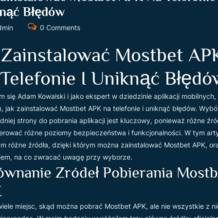
nąć Błędów
dmin
0 Comments
 Zainstalować Mostbet AP
Telefonie I Uniknąć Błędó
się Adam Kowalski i jako ekspert w dziedzinie aplikacji mobilnych, 
 jak zainstalować Mostbet APK na telefonie i uniknąć błędów. Wybó
niej strony do pobrania aplikacji jest kluczowy, ponieważ różne źró
rować różne poziomy bezpieczeństwa i funkcjonalności. W tym art
 różne źródła, dzięki którym można zainstalować Mostbet APK, or
em, na co zwracać uwagę przy wyborze.
ównanie Źródeł Pobierania Mostb
K
 wiele miejsc, skąd można pobrać Mostbet APK, ale nie wszystkie z ni