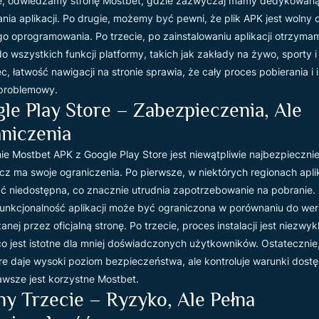
e, odwiedzamy stronę Mostbet, gdzie zazwyczaj mamy dedykowaną
nia aplikacji. Po drugie, możemy być pewni, że plik APK jest wolny 
go oprogramowania. Po trzecie, po zainstalowaniu aplikacji otrzyma
o wszystkich funkcji platformy, takich jak zakłady na żywo, sporty i
c, łatwość nawigacji na stronie sprawia, że cały proces pobierania i i
zproblemowy.
le Play Store – Zabezpieczenia, Ale
niczenia
ie Mostbet APK z Google Play Store jest niewątpliwie najbezpiecznie
ecz ma swoje ograniczenia. Po pierwsze, w niektórych regionach apli
 niedostępna, co znacznie utrudnia zapotrzebowanie na pobranie.
funkcjonalność aplikacji może być ograniczona w porównaniu do wers
anej przez oficjalną stronę. Po trzecie, proces instalacji jest niezwyk
co jest istotne dla mniej doświadczonych użytkowników. Ostatecznie
re daje wysoki poziom bezpieczeństwa, ale kontroluje warunki dostę
awsze jest korzystne
Mostbet
.
ny Trzecie – Ryzyko, Ale Pełna