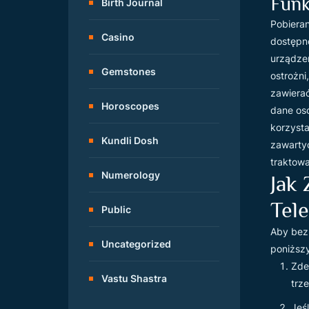
Funk
Birth Journal
Pobieran
Casino
dostępno
urządzen
Gemstones
ostrożni
zawiera
Horoscopes
dane oso
korzysta
Kundli Dosh
zawartyc
traktowa
Numerology
Jak
Tel
Public
Aby bezp
Uncategorized
poniższ
Zdec
Vastu Shastra
trze
Jeśl