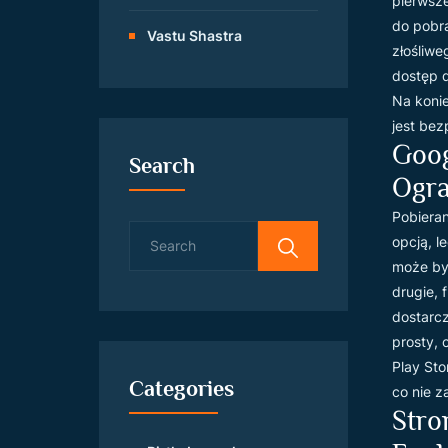
pierwsz
do pobra
Vastu Shastra
złośliwe
dostęp d
Na konie
jest be
Goog
Search
Ogra
Pobieran
Search
opcją, l
for:
może być
drugie, 
dostarcz
prosty, 
Play Sto
Categories
co nie z
Stro