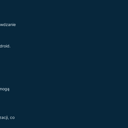
awdzanie
droid.
 mogą
n
acji, co