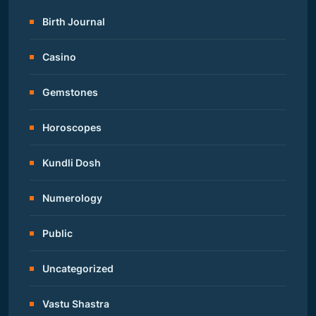
Birth Journal
Casino
Gemstones
Horoscopes
Kundli Dosh
Numerology
Public
Uncategorized
Vastu Shastra