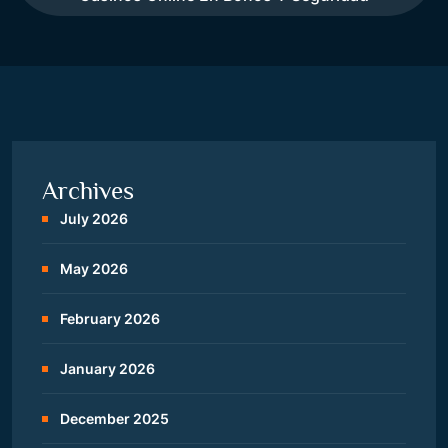
Archives
July 2026
May 2026
February 2026
January 2026
December 2025