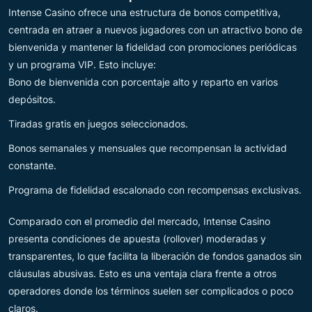
Intense Casino ofrece una estructura de bonos competitiva,
centrada en atraer a nuevos jugadores con un atractivo bono de
bienvenida y mantener la fidelidad con promociones periódicas
y un programa VIP. Esto incluye:
Bono de bienvenida con porcentaje alto y reparto en varios
depósitos.
Tiradas gratis en juegos seleccionados.
Bonos semanales y mensuales que recompensan la actividad
constante.
Programa de fidelidad escalonado con recompensas exclusivas.
Comparado con el promedio del mercado, Intense Casino
presenta condiciones de apuesta (rollover) moderadas y
transparentes, lo que facilita la liberación de fondos ganados sin
cláusulas abusivas. Esto es una ventaja clara frente a otros
operadores donde los términos suelen ser complicados o poco
claros.