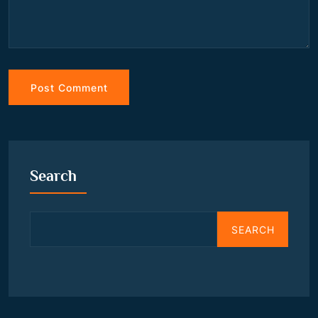
Search
SEARCH