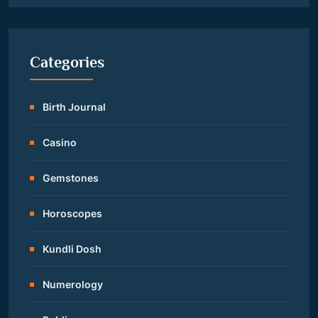
Categories
Birth Journal
Casino
Gemstones
Horoscopes
Kundli Dosh
Numerology