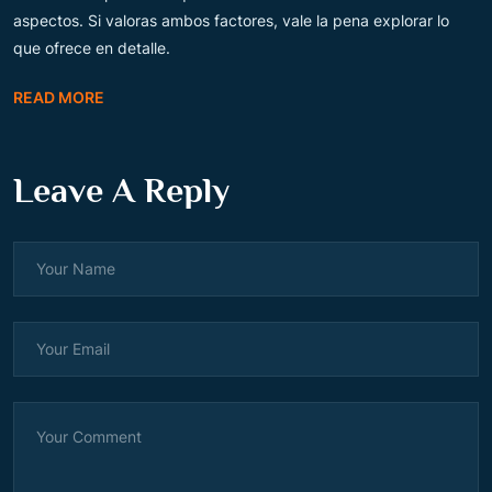
aspectos. Si valoras ambos factores, vale la pena explorar lo
que ofrece en detalle.
READ MORE
Leave A Reply