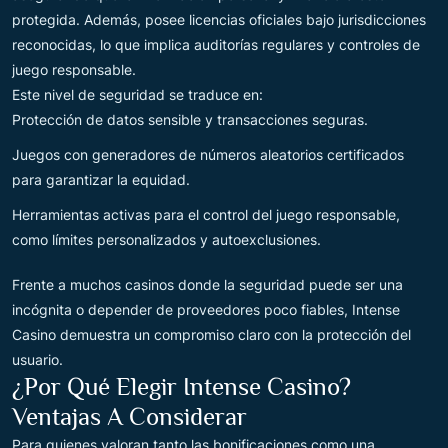
protegida. Además, posee licencias oficiales bajo jurisdicciones
reconocidas, lo que implica auditorías regulares y controles de
juego responsable.
Este nivel de seguridad se traduce en:
Protección de datos sensible y transacciones seguras.
Juegos con generadores de números aleatorios certificados
para garantizar la equidad.
Herramientas activas para el control del juego responsable,
como límites personalizados y autoexclusiones.
Frente a muchos casinos donde la seguridad puede ser una
incógnita o depender de proveedores poco fiables, Intense
Casino demuestra un compromiso claro con la protección del
usuario.
¿Por Qué Elegir Intense Casino?
Ventajas A Considerar
Para quienes valoran tanto las bonificaciones como una