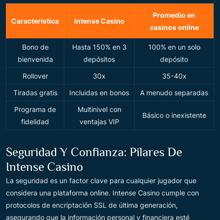
Promedio en
Característica
Intense Casino
casinos online
Bono de
Hasta 150% en 3
100% en un solo
bienvenida
depósitos
depósito
Rollover
30x
35-40x
Tiradas gratis
Incluidas en bonos
A menudo separadas
Programa de
Multinivel con
Básico o inexistente
fidelidad
ventajas VIP
Seguridad Y Confianza: Pilares De
Intense Casino
La seguridad es un factor clave para cualquier jugador que
considera una plataforma online. Intense Casino cumple con
protocolos de encriptación SSL de última generación,
asegurando que la información personal y financiera esté