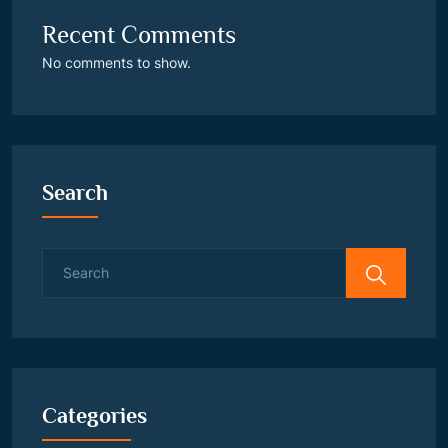
Recent Comments
No comments to show.
Search
Search
for:
Categories