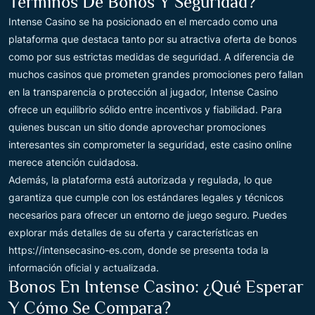
Términos De Bonos Y Seguridad?
Intense Casino se ha posicionado en el mercado como una
plataforma que destaca tanto por su atractiva oferta de bonos
como por sus estrictas medidas de seguridad. A diferencia de
muchos casinos que prometen grandes promociones pero fallan
en la transparencia o protección al jugador, Intense Casino
ofrece un equilibrio sólido entre incentivos y fiabilidad. Para
quienes buscan un sitio donde aprovechar promociones
interesantes sin comprometer la seguridad, este casino online
merece atención cuidadosa.
Además, la plataforma está autorizada y regulada, lo que
garantiza que cumple con los estándares legales y técnicos
necesarios para ofrecer un entorno de juego seguro. Puedes
explorar más detalles de su oferta y características en
https://intensecasino-es.com
, donde se presenta toda la
información oficial y actualizada.
Bonos En Intense Casino: ¿Qué Esperar
Y Cómo Se Compara?