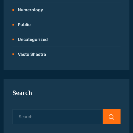
Numerology
Public
Uncategorized
Vastu Shastra
Search
Search
for: