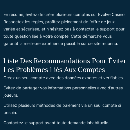
En résumé, évitez de créer plusieurs comptes sur Evolve Casino.
Respectez les règles, profitez pleinement de l’offre de jeux
variée et sécurisée, et n’hésitez pas à contacter le support pour
toute question liée à votre compte. Cette démarche vous
garantit la meilleure expérience possible sur ce site reconnu.
Liste Des Recommandations Pour Éviter
Les Problèmes Liés Aux Comptes
Créez un seul compte avec des données exactes et vérifiables.
Évitez de partager vos informations personnelles avec d’autres
joueurs.
Utilisez plusieurs méthodes de paiement via un seul compte si
besoin.
Contactez le support avant toute demande inhabituelle.