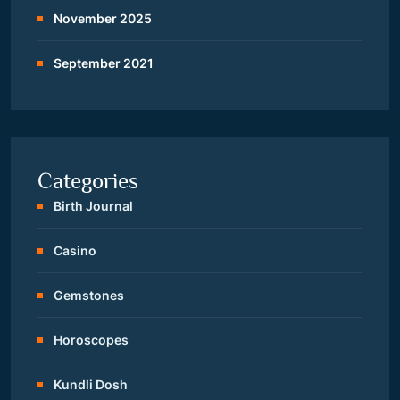
November 2025
September 2021
Categories
Birth Journal
Casino
Gemstones
Horoscopes
Kundli Dosh