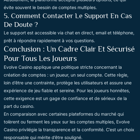
évite souvent le besoin de comptes multiples.
5. Comment Contacter Le Support En Cas
De Doute ?
Le support est accessible via chat en direct, email et téléphone,
prêt à répondre rapidement à vos questions.
Conclusion : Un Cadre Clair Et Sécurisé
Pour Tous Les Joueurs
Evolve Casino applique une politique stricte concernant la
création de comptes : un joueur, un seul compte. Cette règle,
loin d’être une contrainte, protège les utilisateurs et assure une
expérience de jeu fiable et sereine. Pour les joueurs honnêtes,
cette exigence est un gage de confiance et de sérieux de la
part du casino.
En comparaison avec certaines plateformes du marché qui
tolèrent ou ferment les yeux sur les comptes multiples, Evolve
Casino privilégie la transparence et la conformité. C’est un choix
responsable qui mérite d’être souligné.