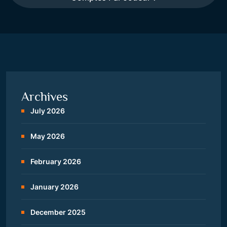
Archives
July 2026
May 2026
February 2026
January 2026
December 2025