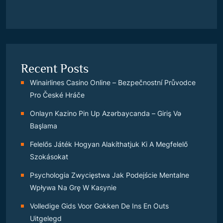
Recent Posts
Winairlines Casino Online – Bezpečnostní Průvodce
Pro České Hráče
Onlayn Kazino Pin Up Azərbaycanda – Giriş Və
Başlama
Felelős Játék Hogyan Alakíthatjuk Ki A Megfelelő
Szokásokat
Psychologia Zwycięstwa Jak Podejście Mentalne
Wpływa Na Grę W Kasynie
Volledige Gids Voor Gokken De Ins En Outs
Uitgelegd