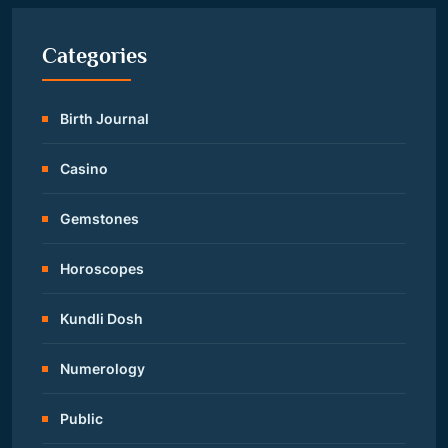
Categories
Birth Journal
Casino
Gemstones
Horoscopes
Kundli Dosh
Numerology
Public