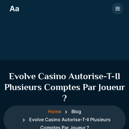
Aa
Evolve Casino Autorise-T-Il
Plusieurs Comptes Par Joueur
?
Home
Blog
Evolve Casino Autorise-T-Il Plusieurs
Comptes Par Joueur ?