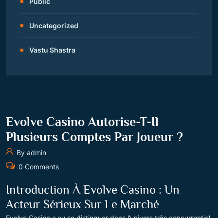
Public
Uncategorized
Vastu Shastra
Evolve Casino Autorise-T-Il
Plusieurs Comptes Par Joueur ?
By admin
0 Comments
Introduction À Evolve Casino : Un
Acteur Sérieux Sur Le Marché
Evolve Casino a su se distinguer dans l’univers très concurrentiel