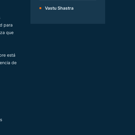
Vastu Shastra
s
ad para
iza que
pre está
iencia de
s