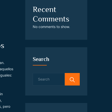
Recent
Comments
No comments to show.
os
Search
an.
aquellos
iguales:
Search
for:
in
o,
, pero