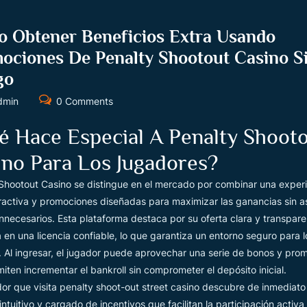
 Obtener Beneficios Extra Usando
ociones De Penalty Shootout Casino S
go
dmin
0 Comments
é Hace Especial A Penalty Shoot
ino Para Los Jugadores?
Shootout Casino se distingue en el mercado por combinar una exper
ractiva y promociones diseñadas para maximizar las ganancias sin a
innecesarios. Esta plataforma destaca por su oferta clara y transpare
en una licencia confiable, lo que garantiza un entorno seguro para l
. Al ingresar, el jugador puede aprovechar una serie de bonos y pro
iten incrementar el bankroll sin comprometer el depósito inicial.
or que visita
penalty shoot-out street casino
descubre de inmediato
intuitivo y cargado de incentivos que facilitan la participación activa