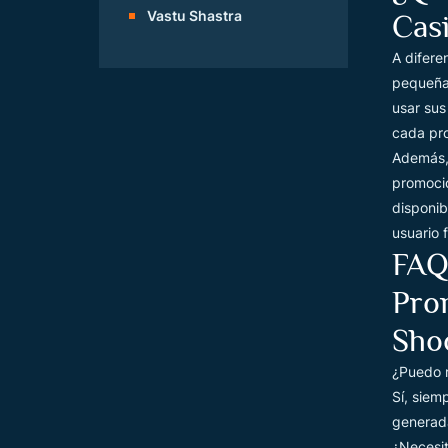
Vastu Shastra
Cas
A difere
pequeñas
usar sus
cada pro
Además, 
promocio
disponib
usuario 
FAQ
Pro
Sho
¿Puedo r
Sí, siem
generada
¿Necesit