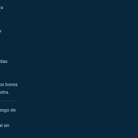
ra
y
días
ios bonos
otra.
iesgo de
l sin