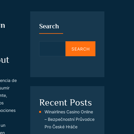
in
Search
SEARCH
out
iencia de
sumir
nte,
Recent Posts
os
mociones
Winairlines Casino Online
– Bezpečnostní Průvodce
 un
Pro České Hráče
 en