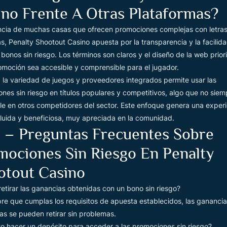
ino Frente A Otras Plataformas?
ncia de muchas casas que ofrecen promociones complejas con letra
, Penalty Shootout Casino apuesta por la transparencia y la facilid
 bonos sin riesgo. Los términos son claros y el diseño de la web prior
moción sea accesible y comprensible para el jugador.
la variedad de juegos y proveedores integrados permite usar las
nes sin riesgo en títulos populares y competitivos, algo que no siem
le en otros competidores del sector. Este enfoque genera una exper
fluida y beneficiosa, muy apreciada en la comunidad.
 – Preguntas Frecuentes Sobre
mociones Sin Riesgo En Penalty
otout Casino
etirar las ganancias obtenidas con un bono sin riesgo?
pre que cumplas los requisitos de apuesta establecidos, las ganancia
s se pueden retirar sin problemas.
o hacer un depósito para acceder a las promociones sin riesgo?