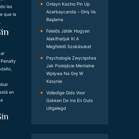
Onlayn Kazino Pin Up
do las
Azərbaycanda – Giriş Və
e que la
Başlama
.
in
Felelős Játék Hogyan
Alakíthatjuk Ki A
Megfelelő Szokásokat
zar
Psychologia Zwycięstwa
 Penalty
Jak Podejście Mentalne
ósito,
Wpływa Na Grę W
Kasynie
obar
está en
Volledige Gids Voor
ta
Gokken De Ins En Outs
Uitgelegd
Sin