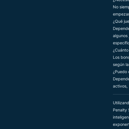
No siemp
empezar 
¿Qué jue
Depende
algunos 
específi
¿Cuánto 
Los bono
según la
¿Puedo c
Depende 
activos,
Utilizan
Penalty 
intelige
exponert