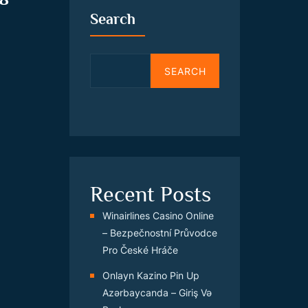
Search
SEARCH
Recent Posts
Winairlines Casino Online
– Bezpečnostní Průvodce
Pro České Hráče
Onlayn Kazino Pin Up
Azərbaycanda – Giriş Və