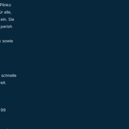
Plinko
 alle,
ein. Sie
 perish
k sowie
 schnelle
eit.
 99