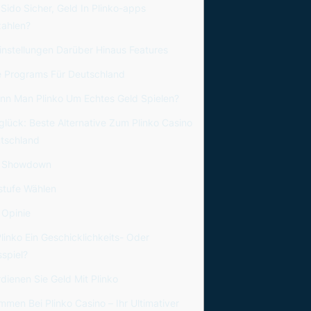
 Sido Sicher, Geld In Plinko-apps
zahlen?
einstellungen Darüber Hinaus Features
e Programs Für Deutschland
nn Man Plinko Um Echtes Geld Spielen?
lück: Beste Alternative Zum Plinko Casino
utschland
o Showdown
stufe Wählen
 Opinie
Plinko Ein Geschicklichkeits- Oder
spiel?
dienen Sie Geld Mit Plinko
mmen Bei Plinko Casino – Ihr Ultimativer