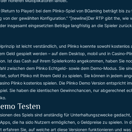
 der höheren Multiplikatoren landet.
(Return to Player) bei dem Plinko-Spiel von BGaming beträgt bis zu
 von der gewählten Konfiguration.” “[newline]Der RTP gibt the, wie v
der insgesamt eingesetzten Beträge langfristig an die Spieler zurüc
lprinzip ist leicht verständlich, und Plinko koennte sowohl kostenlos 
em Geld gespielt werden – auf dem Desktop, mobil und in Casino-Pli
ion. Ist das Cash auf ihrem Spielerkonto angekommen, haben Sie no
ahl zwischen dem Plinko Echtgeld- sowie dem Demo-Modus. Sie sind
htet, sofort Plinko mit Ihrem Geld zu spielen. Sie können in jedem a
asino Plinko kostenlos spielen. Die Plinko Demo Version entspricht 
spiel. Sie haben die identischen Gewinnchancen, nur abgerechnet ec
nko
.
emo Testen
rsionen des Spiels sind anständig für Unterhaltungszwecke gedacht,
t Apps, die ha sido Nutzern ermöglichen, o Geldpreise zu spielen. In 
t erfahren Sie, auf welche art diese Versionen funktionieren und was