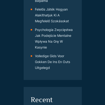
Başlama
Felelős Játék Hogyan
Alakíthatjuk Ki A
Megfelelő Szokásokat
Psychologia Zwycięstwa
Jak Podejście Mentalne
Wpływa Na Grę W
Kasynie
Volledige Gids Voor
Gokken De Ins En Outs
Uitgelegd
Recent